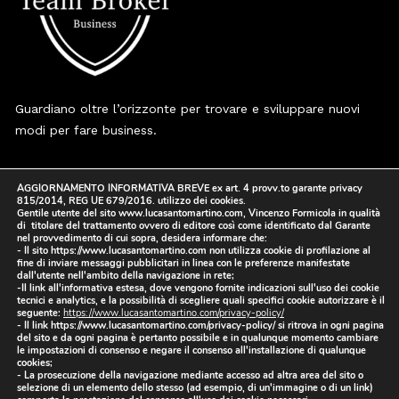
Guardiano oltre l’orizzonte per trovare e sviluppare nuovi
modi per fare business.
I nostri Progetti
AGGIORNAMENTO INFORMATIVA BREVE ex art. 4 provv.to garante privacy
Riepilogo Contatti
815/2014, REG UE 679/2016. utilizzo dei cookies.
Gentile utente del sito www.lucasantomartino.com, Vincenzo Formicola in qualità
di titolare del trattamento ovvero di editore così come identificato dal Garante
Centro Il Faro, Via Nazionale delle Puglie 7 Casalnuovo
nel provvedimento di cui sopra, desidera informare che:
- Il sito https://www.lucasantomartino.com non utilizza cookie di profilazione al
di Napoli (NA)
fine di inviare messaggi pubblicitari in linea con le preferenze manifestate
dall'utente nell'ambito della navigazione in rete;
(+39) 346.74.777.74
-Il link all'informativa estesa, dove vengono fornite indicazioni sull'uso dei cookie
tecnici e analytics, e la possibilità di scegliere quali specifici cookie autorizzare è il
info [at] lucasantomartino.com
seguente:
https://www.lucasantomartino.com/privacy-policy/
- Il link https://www.lucasantomartino.com/privacy-policy/ si ritrova in ogni pagina
del sito e da ogni pagina è pertanto possibile e in qualunque momento cambiare
le impostazioni di consenso e negare il consenso all'installazione di qualunque
cookies;
- La prosecuzione della navigazione mediante accesso ad altra area del sito o
selezione di un elemento dello stesso (ad esempio, di un'immagine o di un link)