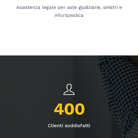
Assistenza legale per aste giudiziarie, sinistri e
infortunistica
400
Clienti soddisfatti