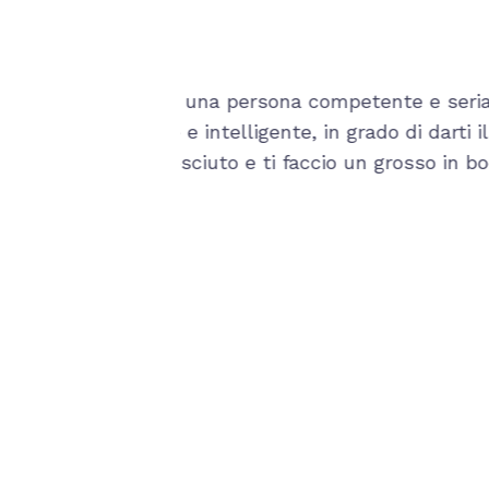
ria, ma quello che
Persona esperta e comunque 
il consiglio giusto,
bocca al lupo per i