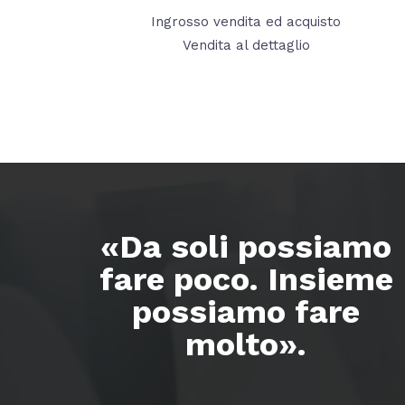
Ingrosso vendita ed acquisto
Vendita al dettaglio
«Da soli possiamo
fare poco. Insieme
possiamo fare
molto».