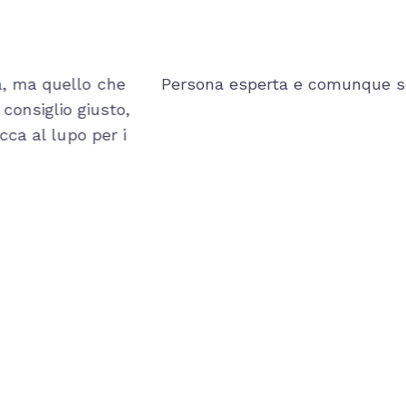
sempre in formazione ! Consiglio vivamente a chi v
privato!
Andrea Cisone