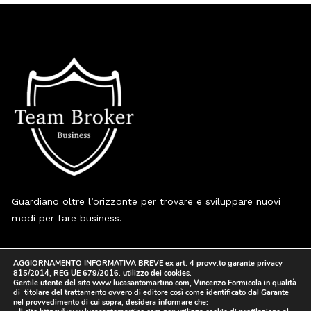
Guardiano oltre l’orizzonte per trovare e sviluppare nuovi
modi per fare business.
I nostri Progetti
AGGIORNAMENTO INFORMATIVA BREVE ex art. 4 provv.to garante privacy
Riepilogo Contatti
815/2014, REG UE 679/2016. utilizzo dei cookies.
Gentile utente del sito www.lucasantomartino.com, Vincenzo Formicola in qualità
di titolare del trattamento ovvero di editore così come identificato dal Garante
Centro Il Faro, Via Nazionale delle Puglie 7 Casalnuovo
nel provvedimento di cui sopra, desidera informare che: